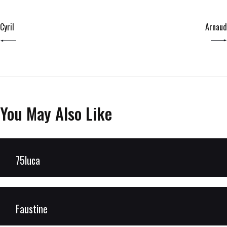
PREV POST
NEXT POST
Cyril
Arnaud
You May Also Like
75luca
Faustine