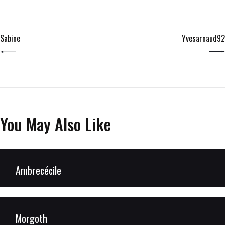
PREV POST
NEXT POST
Sabine
Yvesarnaud92
You May Also Like
Ambrecécile
Morgoth