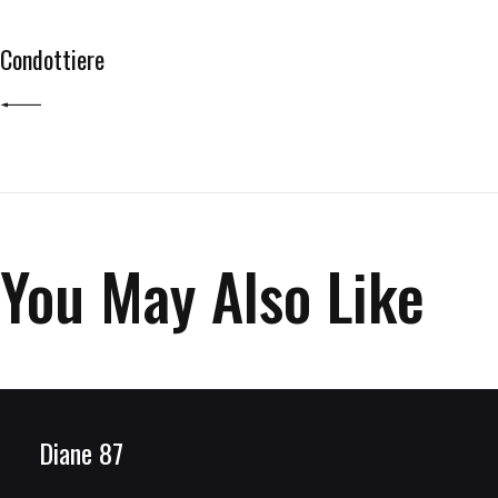
PREV POST
Condottiere
You May Also Like
Diane 87