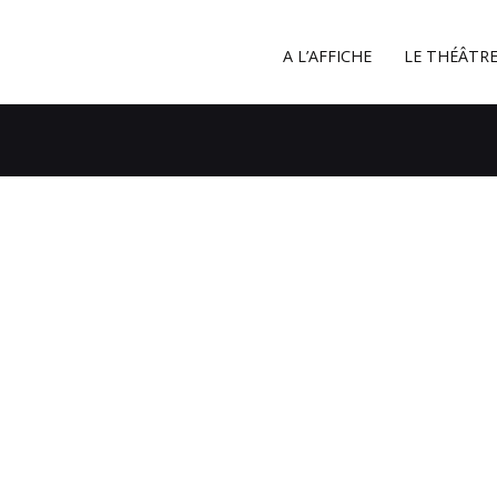
A L’AFFICHE
A L’AFFICHE
LE THÉÂTR
LE THÉÂTRE
À PROXIMITÉ
CONTACT