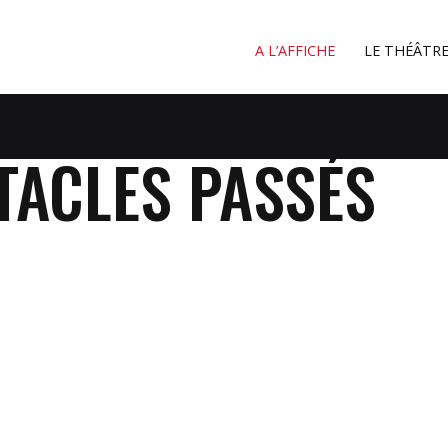
A L’AFFICHE
A L’AFFICHE
LE THÉÂTR
LE THÉÂTRE
À PROXIMITÉ
CONTACT
TACLES PASSÉS